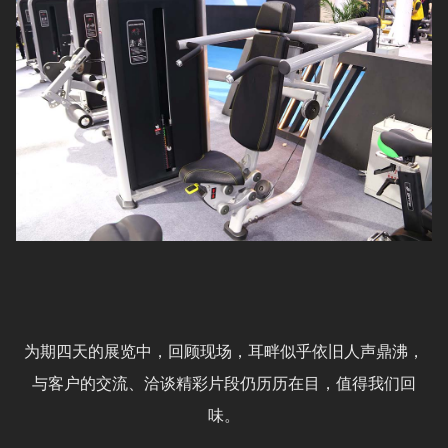
为期四天的展览中，回顾现场，耳畔似乎依旧人声鼎沸，
与客户的交流、洽谈精彩片段仍历历在目，值得我们回
味。