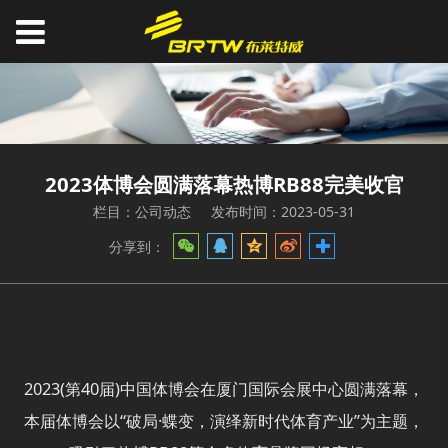
2023体博会圆满落幕热博RB88完美收官
栏目：公司动态
发布时间：2023-05-31
分享到：
2023(第40届)中国体博会在厦门国际会展中心圆满落幕，
本届体博会以“破局·蝶变，演绎新时代体育产业”为主题，