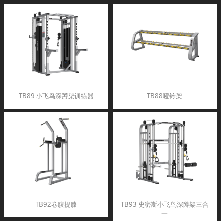
TB89 小飞鸟深蹲架训练器
TB88哑铃架
TB92卷腹提膝
TB93 史密斯小飞鸟深蹲架三合
一