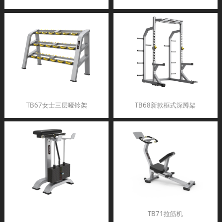
TB67女士三层哑铃架
TB68新款框式深蹲架
TB71拉筋机