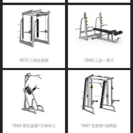
TB73 三维史密斯
TB86 三合一凳子
TB80 双杠提膝+引体向上
TB87 史密斯+深蹲架